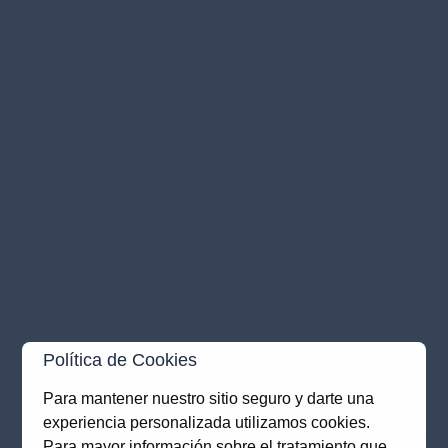
Política de Cookies
Para mantener nuestro sitio seguro y darte una
experiencia personalizada utilizamos cookies.
Application error: a
client
-side exception has occurred while
Para mayor información sobre el tratamiento que