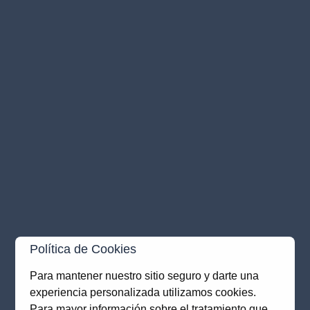
Política de Cookies
Para mantener nuestro sitio seguro y darte una
experiencia personalizada utilizamos cookies.
Application error: a
client
-side exception has occurred while
Para mayor información sobre el tratamiento que