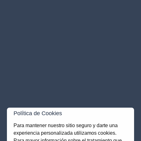
Política de Cookies
Para mantener nuestro sitio seguro y darte una
experiencia personalizada utilizamos cookies.
Application error: a
client
-side exception has occurred while
Para mayor información sobre el tratamiento que