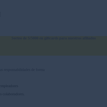
Sorteo de S/5000 en giftcards para nuestros afiliados
us responsabilidades de forma
 empleadores
us colaboradores.