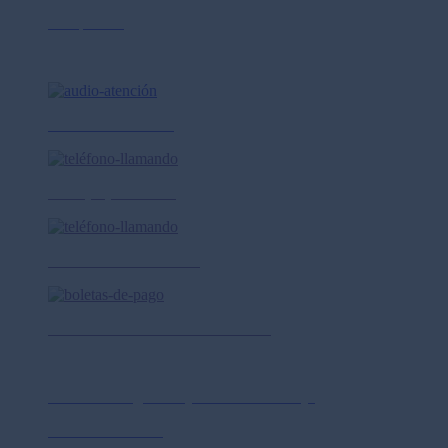
Compliance
Ayuda y contacto
Canales de atención
Lima (01) 615-7272
Provincias 0-801-18010
Prima AFP SA RUC 20510398158
Políticas de privacidad
Política de Seguridad y Salud en el trabajo
Política de calidad