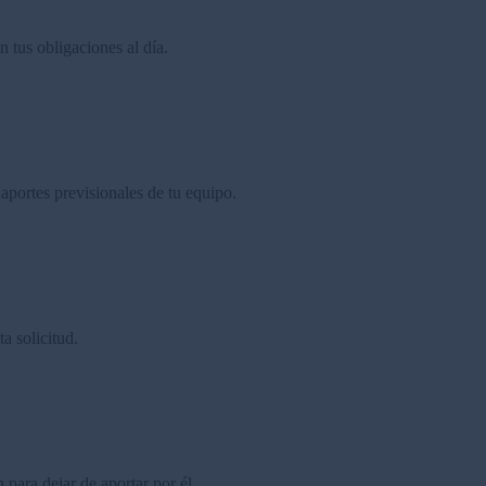
n tus obligaciones al día.
 aportes previsionales de tu equipo.
a solicitud.
n para dejar de aportar por él.