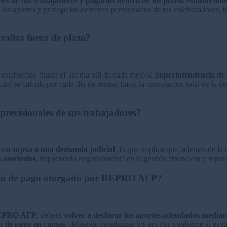
les de tus trabajadores y pagarlos dentro de los plazos establecidos
 los aportes y protege los derechos pensionarios de tus colaboradores, f
realiza fuera de plazo?
establecido (hasta el 5to día útil de cada mes) la
Superintendencia de
 cual se calcula por cada día de retraso hasta la cancelación total de la 
previsionales de sus trabajadores?
 sea
sujeta a una demanda judicial
, lo que implica que, además de la 
s asociados
, impactando negativamente en la gestión financiera y reput
miento de pago otorgado por REPRO AFP?
 REPRO AFP
, deberá
volver a declarar los aportes adeudados mediant
ón de pago en cuotas
, debiendo regularizar los aportes conforme al esq