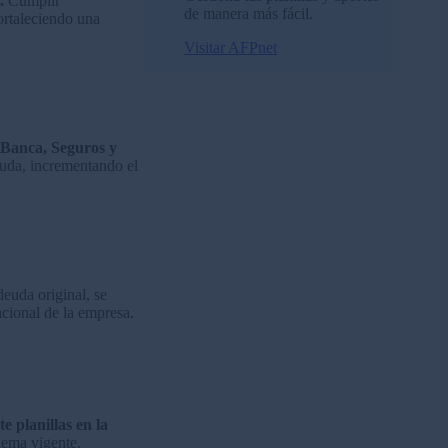
.
Cumplir
de manera más fácil.
ortaleciendo una
Visitar AFPnet
 Banca, Seguros y
deuda, incrementando el
deuda original, se
acional de la empresa.
e planillas en la
uema vigente.