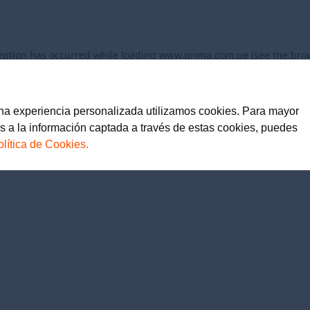
eption has occurred while loading
www.prima.com.pe
(see the
bro
una experiencia personalizada utilizamos cookies. Para mayor
s a la información captada a través de estas cookies, puedes
olítica de Cookies.