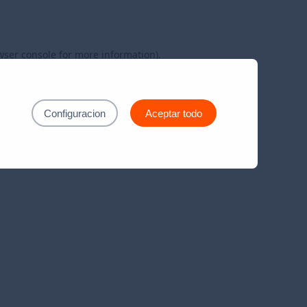
wser console
for more information).
Configuracion
Aceptar todo