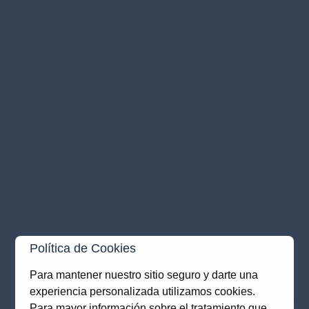
Política de Cookies
Para mantener nuestro sitio seguro y darte una
experiencia personalizada utilizamos cookies.
Application error: a
client
-side exception has occurred while
Para mayor información sobre el tratamiento que