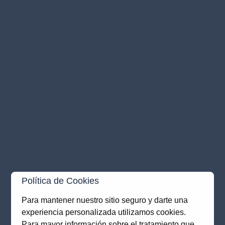
Política de Cookies
Para mantener nuestro sitio seguro y darte una
experiencia personalizada utilizamos cookies.
Application error: a
client
-side exception has occurred while
Para mayor información sobre el tratamiento que