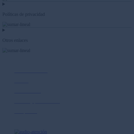
Políticas de privacidad
Otros enlaces
Nosotros
Sobre Prima AFP
Cultura
Sostenibilidad
Normas y publicaciones
Compliance
Ayuda y contacto