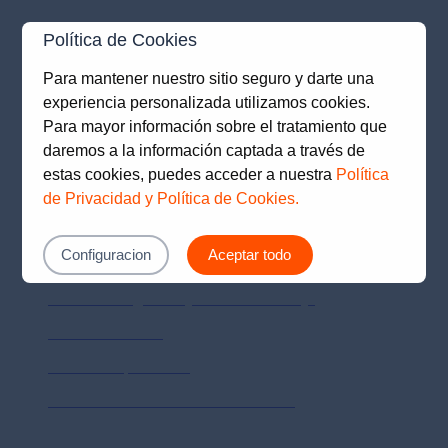
Canales de atención
Política de Cookies
Para mantener nuestro sitio seguro y darte una
Lima (01) 615-7272
experiencia personalizada utilizamos cookies.
Para mayor información sobre el tratamiento que
daremos a la información captada a través de
Provincias 0-801-18010
estas cookies, puedes acceder a nuestra
Política
de Privacidad y Política de Cookies.
Prima AFP SA RUC 20510398158
Configuracion
Aceptar todo
Políticas de privacidad
Política de Seguridad y Salud en el trabajo
Política de calidad
Políticas de privacidad
Sistemas de Denuncias Alerta Genética
Otros enlaces