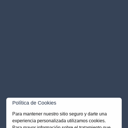
Política de Cookies
Para mantener nuestro sitio seguro y darte una
experiencia personalizada utilizamos cookies.
Application error: a
client
-side exception has occurred while
Para mayor información sobre el tratamiento que