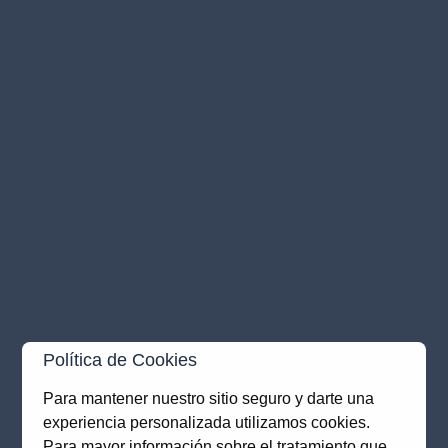
Política de Cookies
Para mantener nuestro sitio seguro y darte una
experiencia personalizada utilizamos cookies.
Application error: a
client
-side exception has occurred while
Para mayor información sobre el tratamiento que