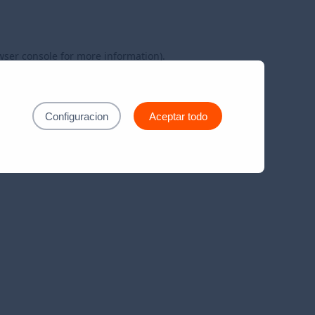
wser console
for more information).
Configuracion
Aceptar todo