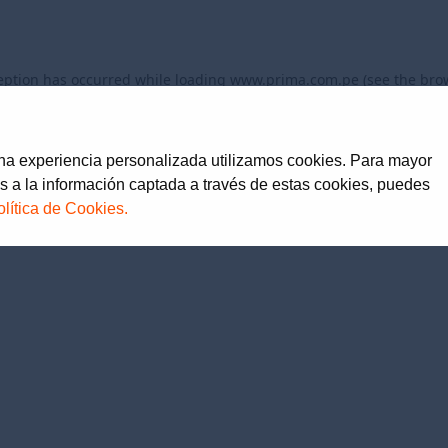
eption has occurred while loading
www.prima.com.pe
(see the
bro
una experiencia personalizada utilizamos cookies. Para mayor
s a la información captada a través de estas cookies, puedes
olítica de Cookies.