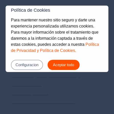
Canales de atención
Política de Cookies
Para mantener nuestro sitio seguro y darte una
Lima (01) 615-7272
experiencia personalizada utilizamos cookies.
Para mayor información sobre el tratamiento que
daremos a la información captada a través de
Provincias 0-801-18010
estas cookies, puedes acceder a nuestra
Política
de Privacidad y Política de Cookies.
Prima AFP SA RUC 20510398158
Configuracion
Aceptar todo
Políticas de privacidad
Política de Seguridad y Salud en el trabajo
Política de calidad
Políticas de privacidad
Sistemas de Denuncias Alerta Genética
Otros enlaces