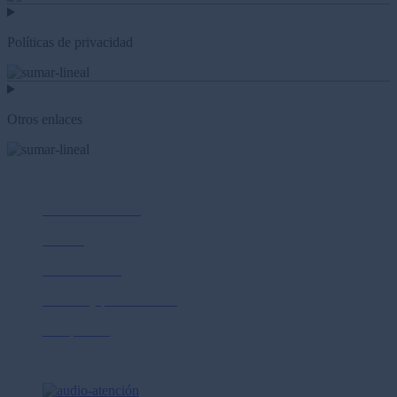
Políticas de privacidad
Otros enlaces
Nosotros
Sobre Prima AFP
Cultura
Sostenibilidad
Normas y publicaciones
Compliance
Ayuda y contacto