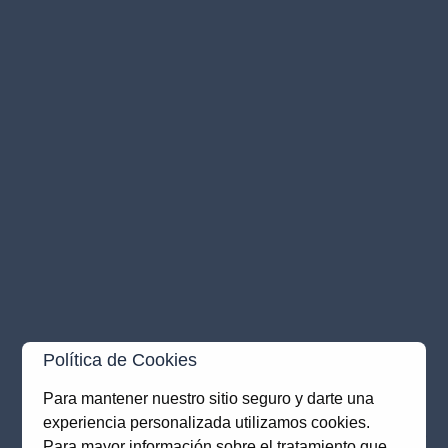
Política de Cookies
Para mantener nuestro sitio seguro y darte una
experiencia personalizada utilizamos cookies.
Application error: a
client
-side exception has occurred while
Para mayor información sobre el tratamiento que