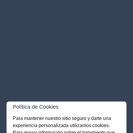
Política de Cookies
Para mantener nuestro sitio seguro y darte una
experiencia personalizada utilizamos cookies.
Application error: a
client
-side exception has occurred while
Para mayor información sobre el tratamiento que