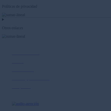
Políticas de privacidad
Otros enlaces
Nosotros
Sobre Prima AFP
Cultura
Sostenibilidad
Normas y publicaciones
Compliance
Ayuda y contacto