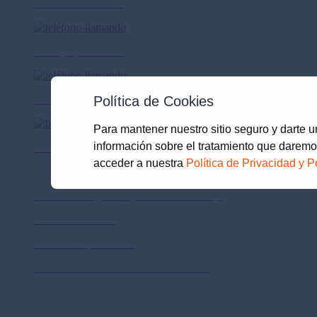
Canales de atención
Lima (01) 615-7272
Provincias 0-801-18010
Política de Cookies
Para mantener nuestro sitio seguro y darte 
información sobre el tratamiento que daremo
Prima AFP SA RUC 20510398158
acceder a nuestra
Política de Privacidad y P
Políticas de privacidad
Política de Seguridad y Salud en el trabajo
Política de calidad
Políticas de privacidad
Sistemas de Denuncias Alerta Genética
Otros enlaces
Prima AFP Concursos