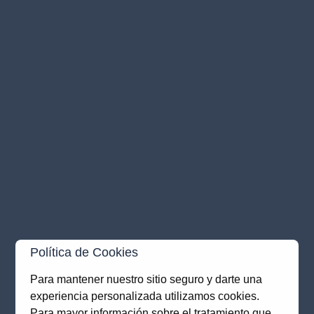
Política de Cookies
Para mantener nuestro sitio seguro y darte una
experiencia personalizada utilizamos cookies.
Application error: a
client
-side exception has occurred while
Para mayor información sobre el tratamiento que