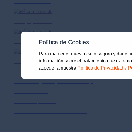
Canales de atención
Lima (01) 615-7272
Provincias 0-801-18010
Política de Cookies
Para mantener nuestro sitio seguro y darte 
información sobre el tratamiento que daremo
Prima AFP SA RUC 20510398158
acceder a nuestra
Política de Privacidad y P
Políticas de privacidad
Política de Seguridad y Salud en el trabajo
Política de calidad
Políticas de privacidad
Sistemas de Denuncias Alerta Genética
Otros enlaces
Prima AFP Concursos