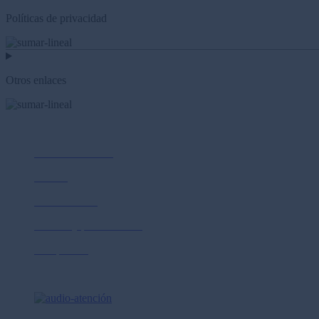
Políticas de privacidad
Otros enlaces
Nosotros
Sobre Prima AFP
Cultura
Sostenibilidad
Normas y publicaciones
Compliance
Ayuda y contacto