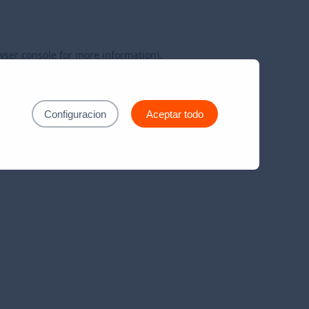
wser console
for more information).
Configuracion
Aceptar todo