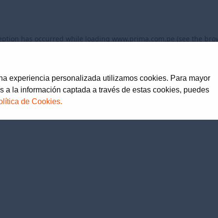
eption has occurred while loading
www.prima.com.pe
(see the
bro
una experiencia personalizada utilizamos cookies. Para mayor
s a la información captada a través de estas cookies, puedes
olítica de Cookies.