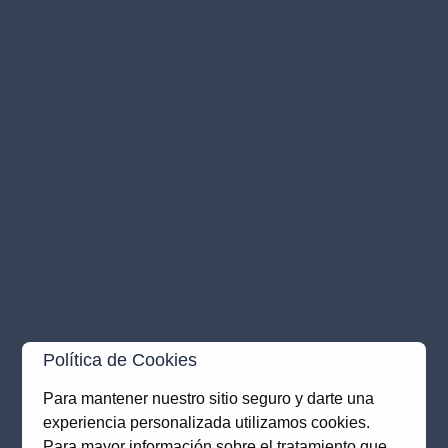
Política de Cookies
Para mantener nuestro sitio seguro y darte una
experiencia personalizada utilizamos cookies.
Application error: a
client
-side exception has occurred while
Para mayor información sobre el tratamiento que