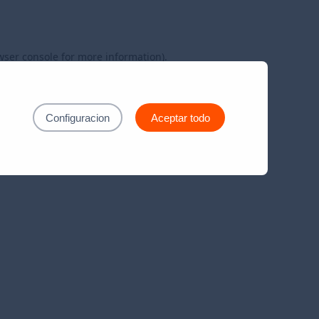
wser console
for more information).
Configuracion
Aceptar todo