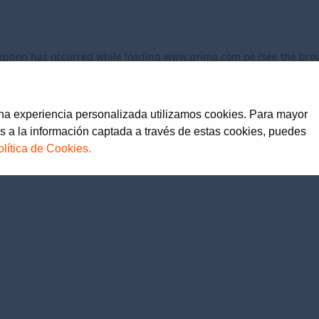
eption has occurred while loading
www.prima.com.pe
(see the
bro
una experiencia personalizada utilizamos cookies. Para mayor
s a la información captada a través de estas cookies, puedes
olítica de Cookies.